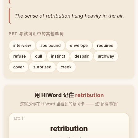
The sense of retribution hung heavily in the air.
PET 考试词汇中的其他单词
interview
soulbound
envelope
required
refuse
dull
instinct
despair
archway
cover
surprised
creek
用 HiWord 记住
retribution
这就是你在 HiWord 里看到的复习卡 —— 点"记得"就好
retribution