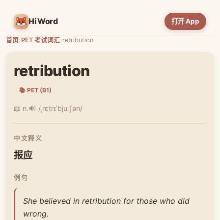
HiWord
打开 App
首页
›
PET 考试词汇
›
retribution
retribution
📚 PET (B1)
📖 n.
🔊 /ˌrɛtrɪˈbjuːʃən/
中文释义
报应
例句
She believed in retribution for those who did
wrong.