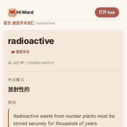
HiWord
打开 App
首页
›
雅思学术词汇
›
radioactive
radioactive
🎓 雅思学术
📖 adj.
🔊 /ˌreɪdiəʊˈæktɪv/
中文释义
放射性的
例句
Radioactive waste from nuclear plants must be
stored securely for thousands of years.