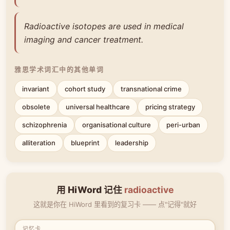
Radioactive isotopes are used in medical
imaging and cancer treatment.
雅思学术词汇中的其他单词
invariant
cohort study
transnational crime
obsolete
universal healthcare
pricing strategy
schizophrenia
organisational culture
peri-urban
alliteration
blueprint
leadership
用 HiWord 记住
radioactive
这就是你在 HiWord 里看到的复习卡 —— 点"记得"就好