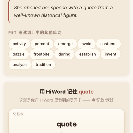
She opened her speech with a quote from a
well-known historical figure.
PET 考试词汇中的其他单词
activity
percent
emerge
avoid
costume
dazzle
frostbite
during
establish
invent
analyse
tradition
用 HiWord 记住
quote
这就是你在 HiWord 里看到的复习卡 —— 点"记得"就好
quote