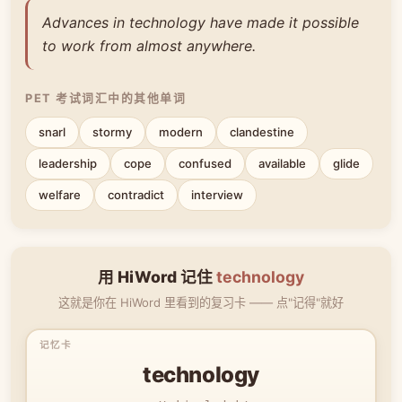
Advances in technology have made it possible
to work from almost anywhere.
PET 考试词汇中的其他单词
snarl
stormy
modern
clandestine
leadership
cope
confused
available
glide
welfare
contradict
interview
用 HiWord 记住
technology
这就是你在 HiWord 里看到的复习卡 —— 点"记得"就好
technology