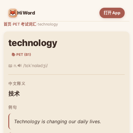
HiWord
打开 App
首页
›
PET 考试词汇
›
technology
technology
📚 PET (B1)
📖 n.
🔊 /tɛkˈnɑlədʒi/
中文释义
技术
例句
Technology is changing our daily lives.