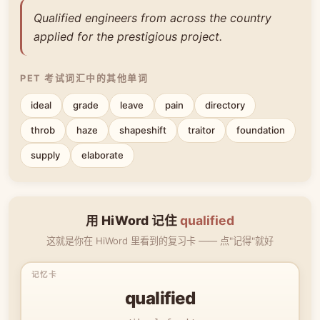
Qualified engineers from across the country
applied for the prestigious project.
PET 考试词汇中的其他单词
ideal
grade
leave
pain
directory
throb
haze
shapeshift
traitor
foundation
supply
elaborate
用 HiWord 记住
qualified
这就是你在 HiWord 里看到的复习卡 —— 点"记得"就好
qualified