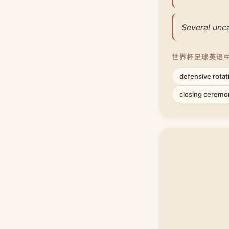
Several unc
世界杯足球英语
defensive rotat
closing ceremo