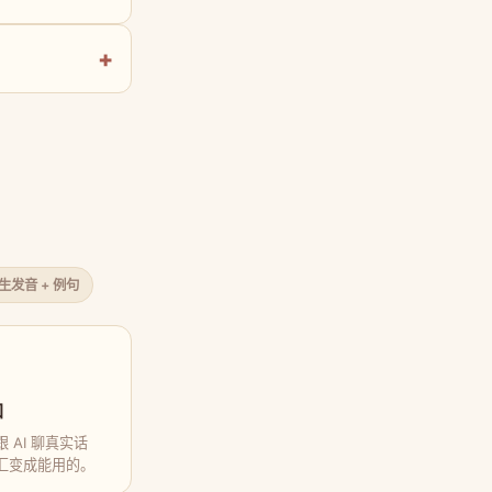
原生发音 + 例句
口
 AI 聊真实话
汇变成能用的。