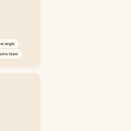
ow angle
ome team