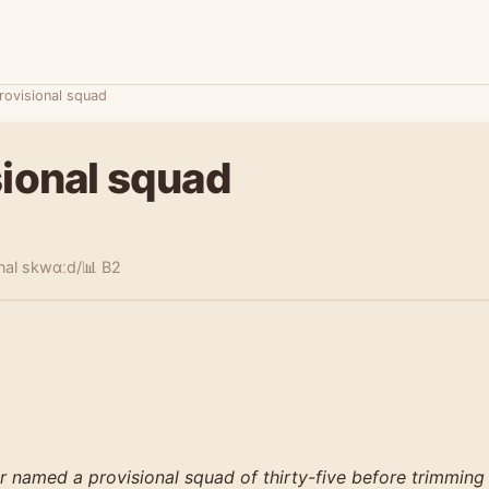
rovisional squad
sional squad
nal skwɑːd/
📊 B2
 named a provisional squad of thirty-five before trimming 