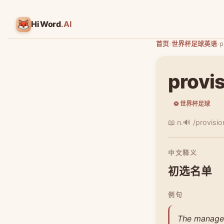
HiWord
.AI
首页
›
世界杯足球英语
›
p
provi
⚽ 世界杯足球
📖 n.
🔊 /provisio
中文释义
初选名单
例句
The manager