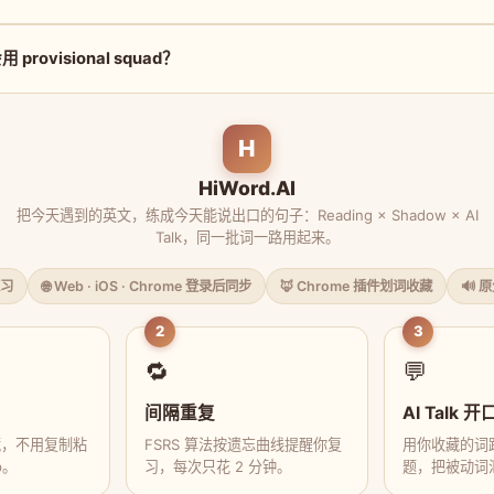
rovisional squad？
H
HiWord.AI
把今天遇到的英文，练成今天能说出口的句子：Reading × Shadow × AI
Talk，同一批词一路用起来。
习
🌐 Web · iOS · Chrome 登录后同步
🦊 Chrome 插件划词收藏
🔊 
2
3
🔁
💬
间隔重复
AI Talk 开
藏，不用复制粘
FSRS 算法按遗忘曲线提醒你复
用你收藏的词跟
p。
习，每次只花 2 分钟。
题，把被动词