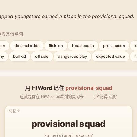
apped youngsters earned a place in the provisional squad.
中的其他单词
ion
decimal odds
flick-on
head coach
pre-season
l
ny
ball kid
offside
dangerous play
expected value
h
用 HiWord 记住
provisional squad
这就是你在 HiWord 里看到的复习卡 —— 点"记得"就好
provisional squad
/provisional skwɑːd/