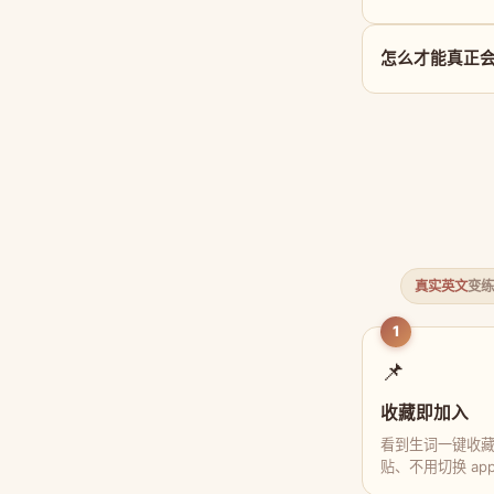
怎么才能真正会用 p
真实英文
变练
1
📌
收藏即加入
看到生词一键收
贴、不用切换 ap