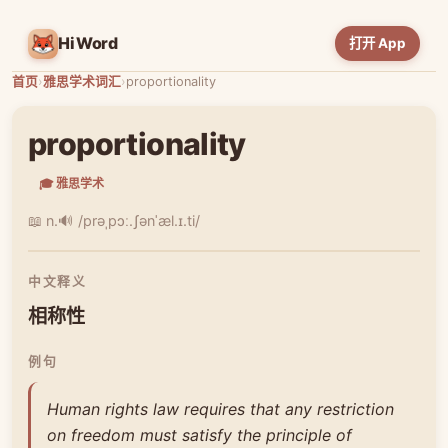
HiWord
打开 App
首页
›
雅思学术词汇
›
proportionality
proportionality
🎓 雅思学术
📖 n.
🔊 /prəˌpɔː.ʃənˈæl.ɪ.ti/
中文释义
相称性
例句
Human rights law requires that any restriction
on freedom must satisfy the principle of