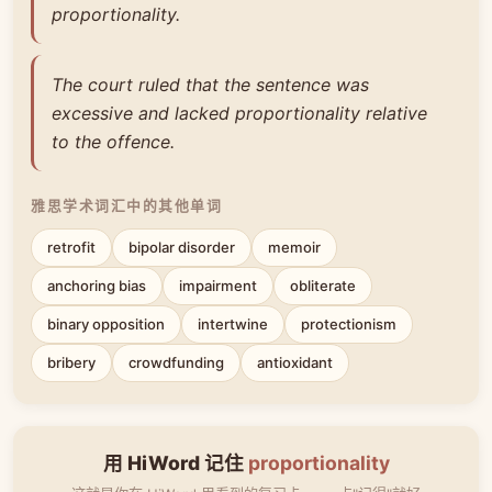
proportionality.
The court ruled that the sentence was
excessive and lacked proportionality relative
to the offence.
雅思学术词汇中的其他单词
retrofit
bipolar disorder
memoir
anchoring bias
impairment
obliterate
binary opposition
intertwine
protectionism
bribery
crowdfunding
antioxidant
用 HiWord 记住
proportionality