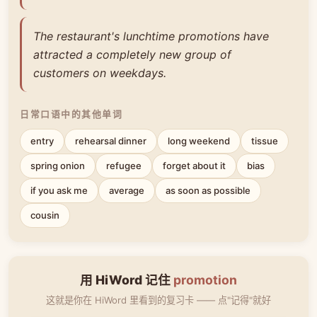
The restaurant's lunchtime promotions have
attracted a completely new group of
customers on weekdays.
日常口语中的其他单词
entry
rehearsal dinner
long weekend
tissue
spring onion
refugee
forget about it
bias
if you ask me
average
as soon as possible
cousin
用 HiWord 记住
promotion
这就是你在 HiWord 里看到的复习卡 —— 点"记得"就好