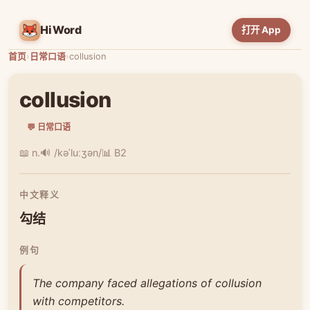
HiWord
打开 App
首页
›
日常口语
›
collusion
collusion
💬 日常口语
📖 n.
🔊 /kəˈluːʒən/
📊 B2
中文释义
勾结
例句
The company faced allegations of collusion
with competitors.