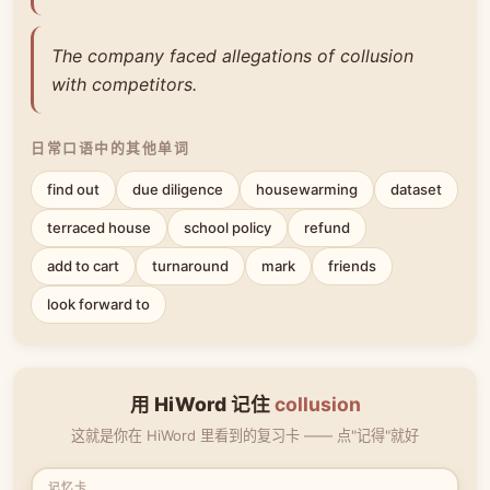
The company faced allegations of collusion
with competitors.
日常口语中的其他单词
find out
due diligence
housewarming
dataset
terraced house
school policy
refund
add to cart
turnaround
mark
friends
look forward to
用 HiWord 记住
collusion
这就是你在 HiWord 里看到的复习卡 —— 点"记得"就好