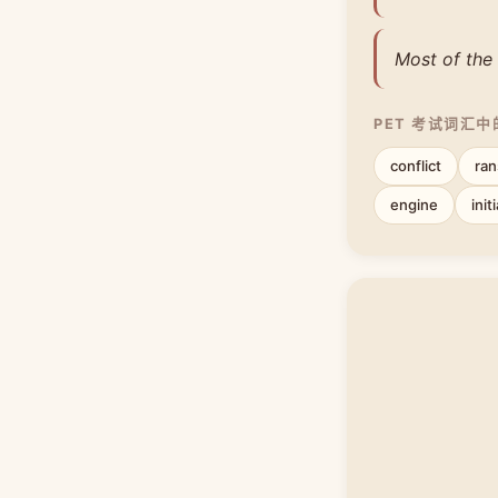
Most of the 
PET 考试词汇
conflict
ra
engine
initi