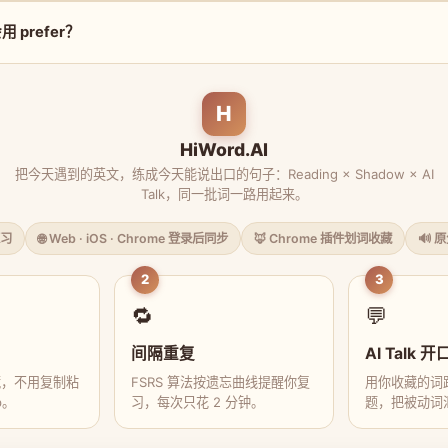
prefer？
H
HiWord.AI
把今天遇到的英文，练成今天能说出口的句子：Reading × Shadow × AI
Talk，同一批词一路用起来。
习
🌐 Web · iOS · Chrome 登录后同步
🦊 Chrome 插件划词收藏
🔊 
2
3
🔁
💬
间隔重复
AI Talk 开
藏，不用复制粘
FSRS 算法按遗忘曲线提醒你复
用你收藏的词跟
p。
习，每次只花 2 分钟。
题，把被动词