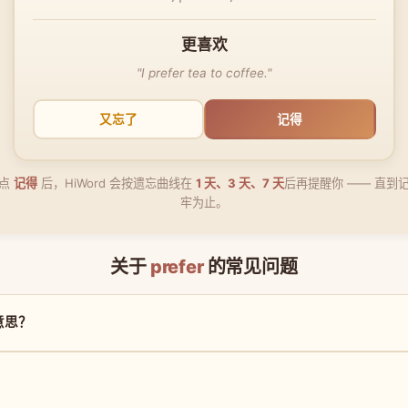
更喜欢
"I prefer tea to coffee."
又忘了
记得
点
记得
后，HiWord 会按遗忘曲线在
1 天、3 天、7 天
后再提醒你 —— 直到
牢为止。
关于
prefer
的常见问题
么意思？
？