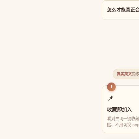
怎么才能真正会用 
真实英文
变练
1
📌
收藏即加入
看到生词一键收
贴、不用切换 ap