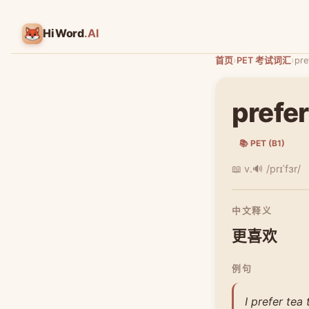
HiWord
.AI
首页
›
PET 考试词汇
›
pre
prefer
📚 PET (B1)
📖 v.
🔊 /prɪˈfɜr/
中文释义
更喜欢
例句
I prefer tea 