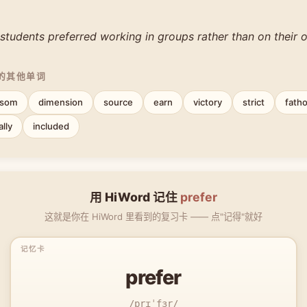
students preferred working in groups rather than on their 
中的其他单词
nsom
dimension
source
earn
victory
strict
fath
ally
included
用 HiWord 记住
prefer
这就是你在 HiWord 里看到的复习卡 —— 点"记得"就好
prefer
/prɪˈfɜr/