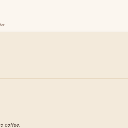
fer
to coffee.