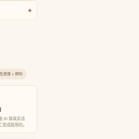
原生发音 + 例句
口
 AI 聊真实话
汇变成能用的。