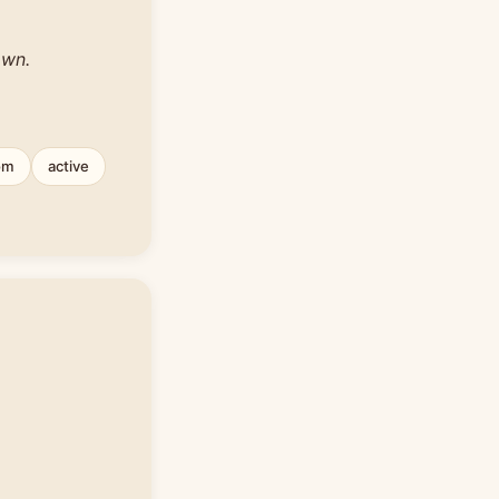
own.
om
active