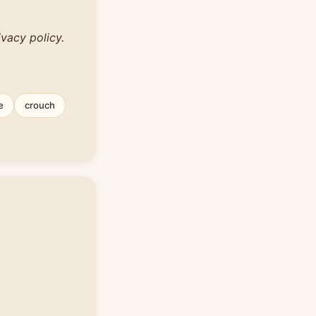
ivacy policy.
e
crouch