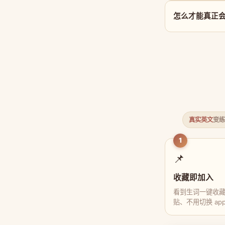
怎么才能真正会用 
真实英文
变练
1
📌
收藏即加入
看到生词一键收
贴、不用切换 ap