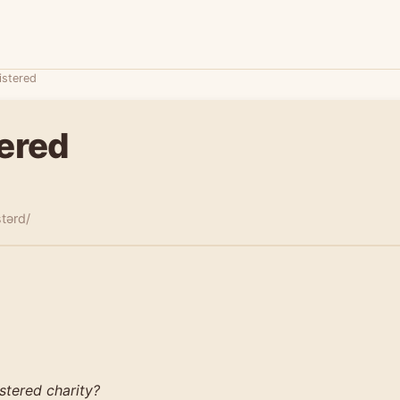
istered
tered
stərd/
istered charity?