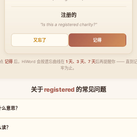
注册的
"Is this a registered charity?"
又忘了
记得
点
记得
后，HiWord 会按遗忘曲线在
1 天、3 天、7 天
后再提醒你 —— 直到
牢为止。
关于
registered
的常见问题
 是什么意思？
怎么读？