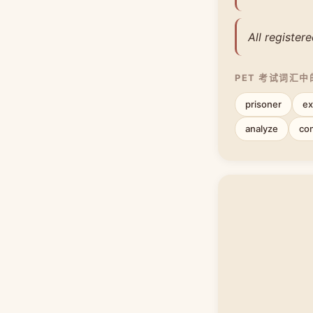
All register
PET 考试词汇
prisoner
ex
analyze
co