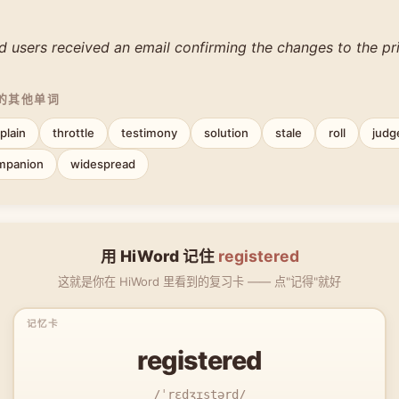
ed users received an email confirming the changes to the pr
中的其他单词
plain
throttle
testimony
solution
stale
roll
judg
mpanion
widespread
用 HiWord 记住
registered
这就是你在 HiWord 里看到的复习卡 —— 点"记得"就好
registered
/ˈrɛdʒɪstərd/