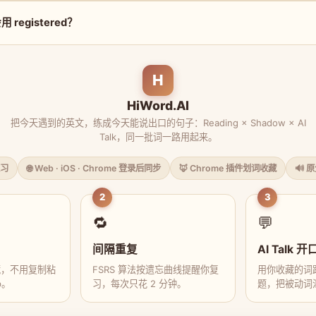
registered？
H
HiWord.AI
把今天遇到的英文，练成今天能说出口的句子：Reading × Shadow × AI
Talk，同一批词一路用起来。
习
🌐 Web · iOS · Chrome 登录后同步
🦊 Chrome 插件划词收藏
🔊 
2
3
🔁
💬
间隔重复
AI Talk 开
藏，不用复制粘
FSRS 算法按遗忘曲线提醒你复
用你收藏的词跟
p。
习，每次只花 2 分钟。
题，把被动词