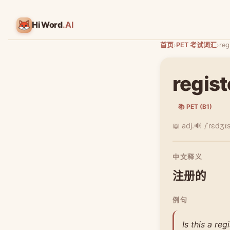
HiWord
.AI
首页
›
PET 考试词汇
›
reg
regis
📚 PET (B1)
📖 adj.
🔊 /ˈrɛdʒɪ
中文释义
注册的
例句
Is this a reg