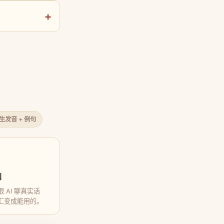
原生发音 + 例句
口
 AI 聊真实话
汇变成能用的。