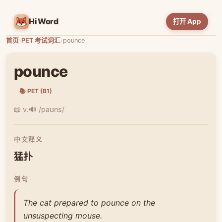
HiWord
打开 App
首页
›
PET 考试词汇
›
pounce
pounce
📚 PET (B1)
📖 v.
🔊 /paʊns/
中文释义
猛扑
例句
The cat prepared to pounce on the
unsuspecting mouse.