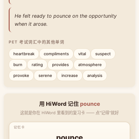
He felt ready to pounce on the opportunity
when it arose.
PET 考试词汇中的其他单词
heartbreak
compliments
vital
suspect
burn
rating
provides
atmosphere
provoke
serene
increase
analysis
用 HiWord 记住
pounce
这就是你在 HiWord 里看到的复习卡 —— 点"记得"就好
pounce