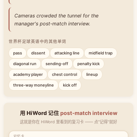
Cameras crowded the tunnel for the
manager's post-match interview.
世界杯足球英语中的其他单词
pass
dissent
attacking line
midfield trap
diagonal run
sending-off
penalty kick
academy player
chest control
lineup
three-way moneyline
kick off
用 HiWord 记住
post-match interview
这就是你在 HiWord 里看到的复习卡 —— 点"记得"就好