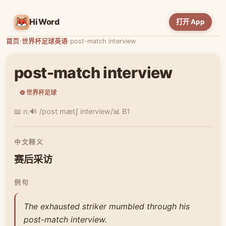
HiWord
打开 App
首页
›
世界杯足球英语
›
post-match interview
post-match interview
⚽ 世界杯足球
📖 n.
🔊 /post mætʃ interview/
📊 B1
中文释义
赛后采访
例句
The exhausted striker mumbled through his
post-match interview.