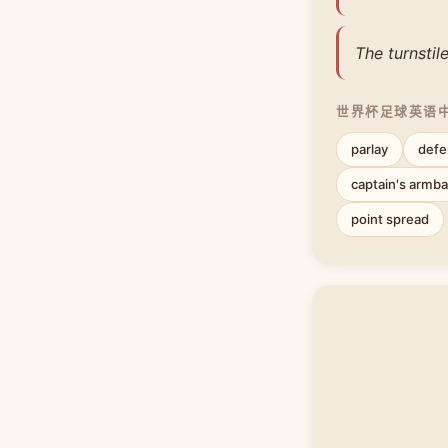
The turnstil
世界杯足球英语
parlay
defe
captain's armb
point spread