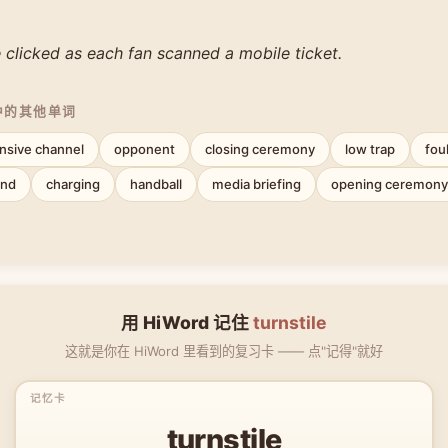
e clicked as each fan scanned a mobile ticket.
中的其他单词
nsive channel
opponent
closing ceremony
low trap
fou
and
charging
handball
media briefing
opening ceremony
用 HiWord 记住
turnstile
这就是你在 HiWord 里看到的复习卡 —— 点"记得"就好
turnstile