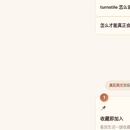
turnstile 怎
怎么才能真正会用 
真实英文
变练
1
📌
收藏即加入
看到生词一键收