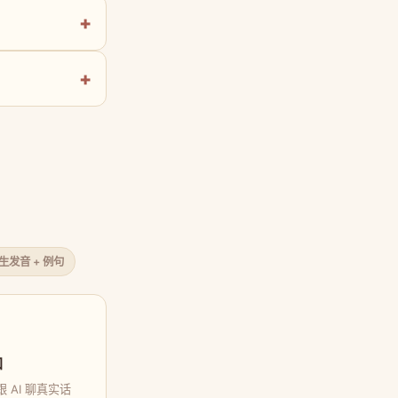
原生发音 + 例句
口
 AI 聊真实话