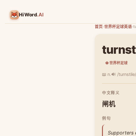
HiWord
.AI
首页
›
世界杯足球英语
›
t
turnst
⚽ 世界杯足球
📖 n.
🔊 /turnstile
中文释义
闸机
例句
Supporters q