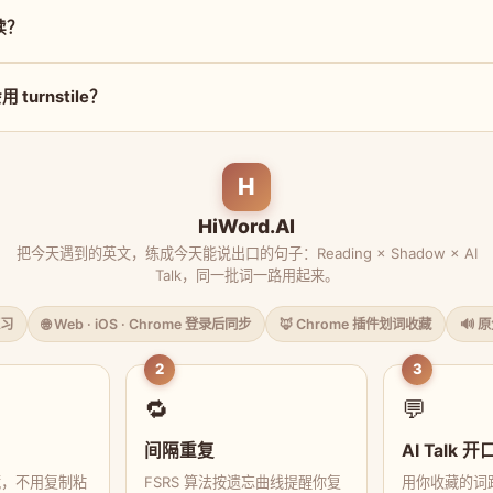
么读？
turnstile？
H
HiWord.AI
把今天遇到的英文，练成今天能说出口的句子：Reading × Shadow × AI
Talk，同一批词一路用起来。
习
🌐 Web · iOS · Chrome 登录后同步
🦊 Chrome 插件划词收藏
🔊 
2
3
🔁
💬
间隔重复
AI Talk 开
藏，不用复制粘
FSRS 算法按遗忘曲线提醒你复
用你收藏的词跟