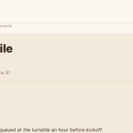
urnstile
ile
/
📊 B1
ueued at the turnstile an hour before kickoff.