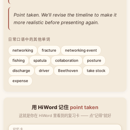
Point taken. We'll revise the timeline to make it
more realistic before presenting again.
日常口语中的其他单词
networking
fracture
networking event
fishing
spatula
collaboration
posture
discharge
driver
Beethoven
take stock
expense
用 HiWord 记住
point taken
这就是你在 HiWord 里看到的复习卡 —— 点"记得"就好