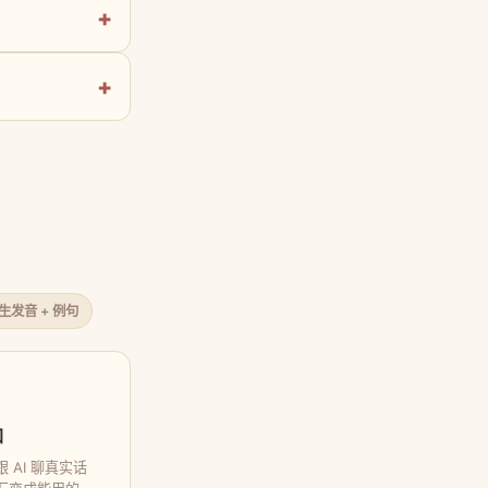
原生发音 + 例句
口
 AI 聊真实话