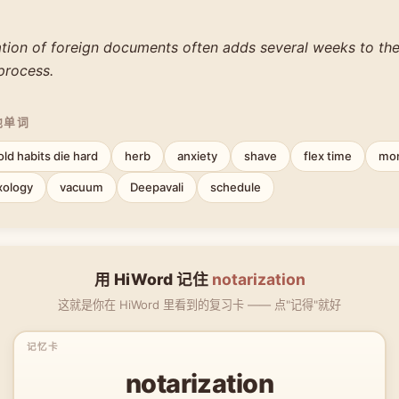
tion of foreign documents often adds several weeks to the 
process.
他单词
old habits die hard
herb
anxiety
shave
flex time
mon
xology
vacuum
Deepavali
schedule
用 HiWord 记住
notarization
这就是你在 HiWord 里看到的复习卡 —— 点"记得"就好
notarization