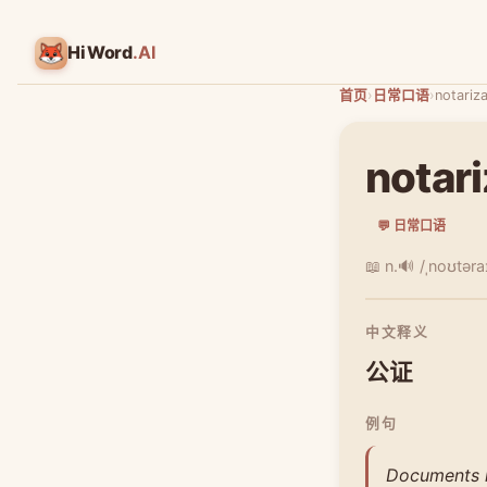
HiWord
.AI
首页
›
日常口语
›
notariza
notari
💬 日常口语
📖 n.
🔊 /ˌnoʊtəra
中文释义
公证
例句
Documents in