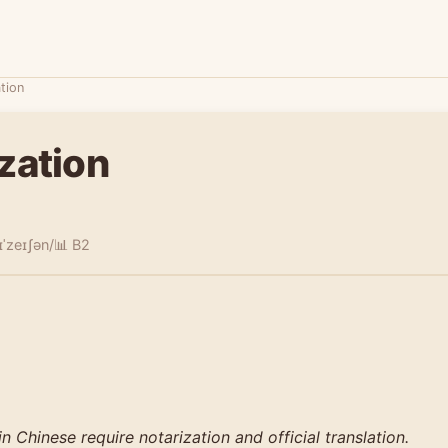
tion
zation
ɪˈzeɪʃən/
📊 B2
 Chinese require notarization and official translation.