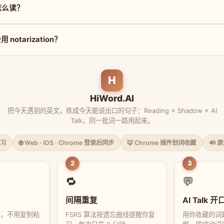
n 怎么读？
otarization？
H
HiWord.AI
把今天遇到的英文，练成今天能说出口的句子：Reading × Shadow × AI
Talk，同一批词一路用起来。
习
🌐 Web · iOS · Chrome 登录后同步
🦊 Chrome 插件划词收藏
🔊 
2
3
🔁
💬
间隔重复
AI Talk 开
藏，不用复制粘
FSRS 算法按遗忘曲线提醒你复
用你收藏的词跟