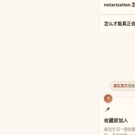
notarizatio
怎么才能真正会用 n
真实英文
变练
1
📌
收藏即加入
看到生词一键收