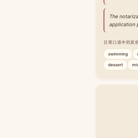
The notariza
application 
日常口语中的其
swimming
dessert
mi