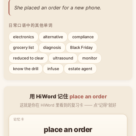
She placed an order for a new phone.
日常口语中的其他单词
electronics
alternative
compliance
grocery list
diagnosis
Black Friday
reduced to clear
ultrasound
monitor
know the drill
infuse
estate agent
用 HiWord 记住
place an order
这就是你在 HiWord 里看到的复习卡 —— 点"记得"就好
place an order