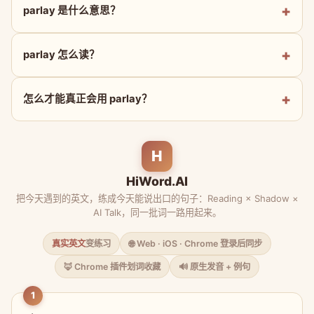
parlay 是什么意思？
parlay 怎么读？
怎么才能真正会用 parlay？
H
HiWord.AI
把今天遇到的英文，练成今天能说出口的句子：Reading × Shadow ×
AI Talk，同一批词一路用起来。
真实英文
变练习
🌐 Web · iOS · Chrome 登录后同步
🦊 Chrome 插件划词收藏
🔊 原生发音 + 例句
1