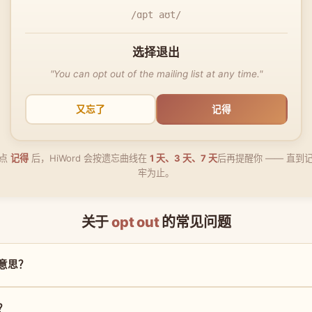
/ɑpt aʊt/
选择退出
"You can opt out of the mailing list at any time."
又忘了
记得
点
记得
后，HiWord 会按遗忘曲线在
1 天、3 天、7 天
后再提醒你 —— 直到
牢为止。
关于
opt out
的常见问题
么意思？
读？