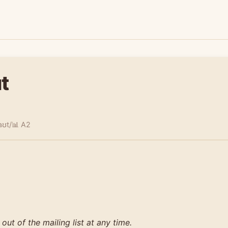
t
aʊt/
📊 A2
out of the mailing list at any time.