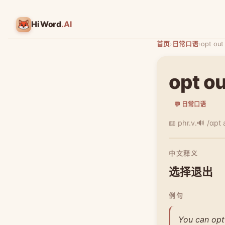
HiWord
.AI
首页
›
日常口语
›
opt out
opt ou
💬 日常口语
📖 phr.v.
🔊 /ɑpt 
中文释义
选择退出
例句
You can opt 