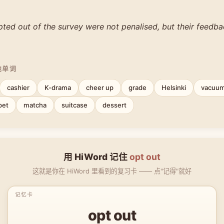
ted out of the survey were not penalised, but their feedbac
他单词
cashier
K-drama
cheer up
grade
Helsinki
vacuum
pet
matcha
suitcase
dessert
用 HiWord 记住
opt out
这就是你在 HiWord 里看到的复习卡 —— 点"记得"就好
opt out