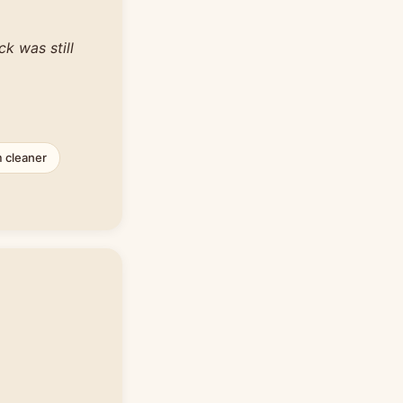
k was still
 cleaner