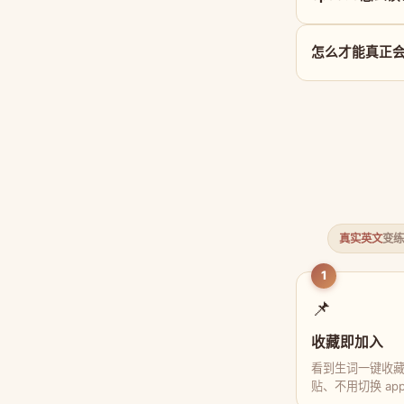
怎么才能真正会用 
真实英文
变练
1
📌
收藏即加入
看到生词一键收
贴、不用切换 ap