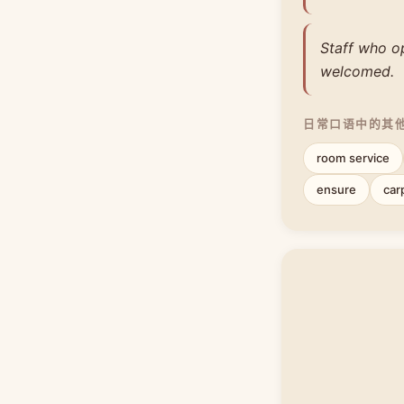
Staff who op
welcomed.
日常口语中的其
room service
ensure
car