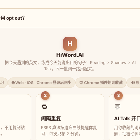
opt out？
H
HiWord.AI
把今天遇到的英文，练成今天能说出口的句子：Reading × Shadow × AI
Talk，同一批词一路用起来。
习
🌐 Web · iOS · Chrome 登录后同步
🦊 Chrome 插件划词收藏
🔊 
2
3
🔁
💬
间隔重复
AI Talk 开
藏，不用复制粘
FSRS 算法按遗忘曲线提醒你复
用你收藏的词跟
p。
习，每次只花 2 分钟。
题，把被动词