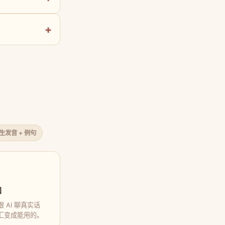
原生发音 + 例句
口
 AI 聊真实话
汇变成能用的。