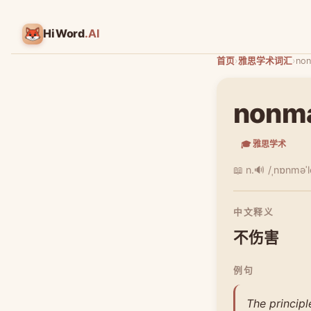
HiWord
.AI
首页
›
雅思学术词汇
›
non
nonma
🎓 雅思学术
📖 n.
🔊 /ˌnɒnməˈl
中文释义
不伤害
例句
The principl