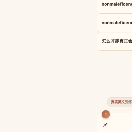
nonmalefic
nonmalefic
怎么才能真正会用 
真实英文
变练
1
📌