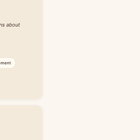
ons about
ement