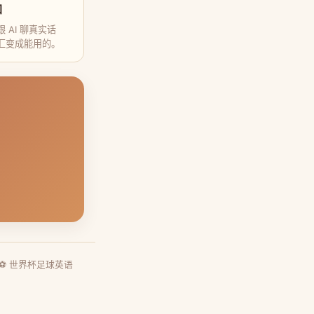
口
 AI 聊真实话
汇变成能用的。
⚽ 世界杯足球英语