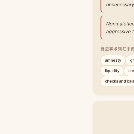
unnecessary
Nonmalefice
aggressive 
雅思学术词汇中
amnesty
g
liquidity
ch
checks and bal