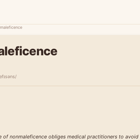
maleficence
leficence
efɪsəns/
e of nonmaleficence obliges medical practitioners to avoid