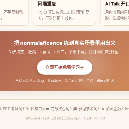
间隔重复
AI Talk 开
藏，不用复制粘
FSRS 算法按遗忘曲线提醒你复
用你收藏的词跟
p。
习，每次只花 2 分钟。
题，把被动词
把 nonmaleficence 练到真实场景里用出来
3 步搞定：收藏 → 复习 → 开口。不用下载，打开网页就开始。
立即开始免费学习
从释义到 Reading、Shadow、AI Talk，同一个词一路练到能说
📚 PET 考试词汇
💬 日常口语
💼 商务核心词汇
🎓 雅思学术词汇
🔥 加密金融术语
HiWord.AI · 把今天遇到的英文用出来 ·
𝕏 @HiWordAI