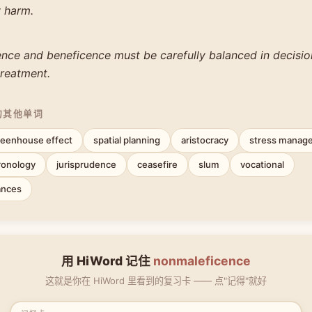
 harm.
nce and beneficence must be carefully balanced in decisi
treatment.
的其他单词
reenhouse effect
spatial planning
aristocracy
stress manag
ronology
jurisprudence
ceasefire
slum
vocational
ances
用 HiWord 记住
nonmaleficence
这就是你在 HiWord 里看到的复习卡 —— 点"记得"就好