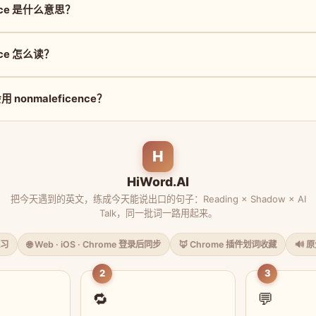
ence 是什么意思？
ence 怎么读？
nonmaleficence？
H
HiWord.AI
把今天遇到的英文，练成今天能说出口的句子：Reading × Shadow × AI
Talk，同一批词一路用起来。
习
🌐 Web · iOS · Chrome 登录后同步
🦊 Chrome 插件划词收藏
🔊 
2
3
🔁
💬