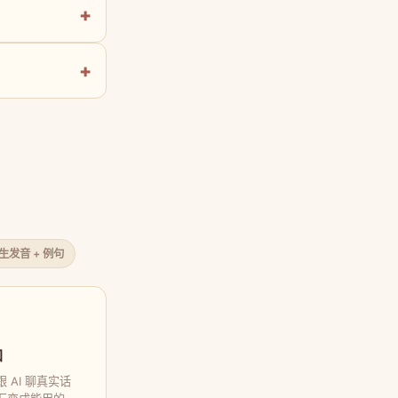
原生发音 + 例句
口
 AI 聊真实话