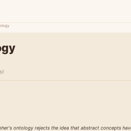
ology
ogy
ʒi/
her's ontology rejects the idea that abstract concepts hav