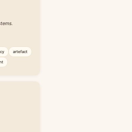
stems.
ncy
artefact
nt