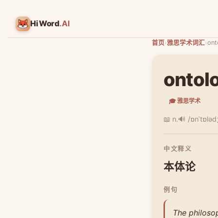
HiWord
.AI
首页
›
雅思学术词汇
›
ont
ontol
🎓 雅思学术
📖 n.
🔊 /ɒnˈtɒləd
中文释义
本体论
例句
The philosop