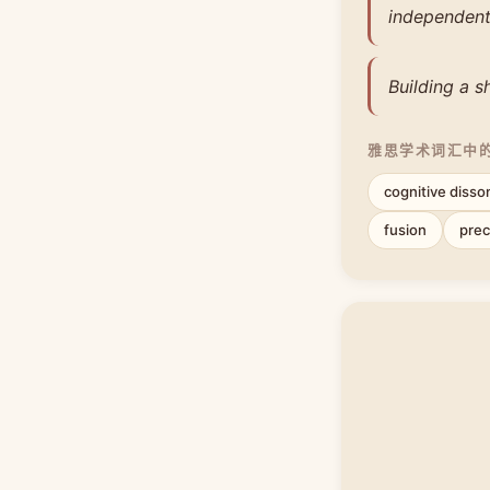
independent
Building a s
雅思学术词汇中
cognitive diss
fusion
prec