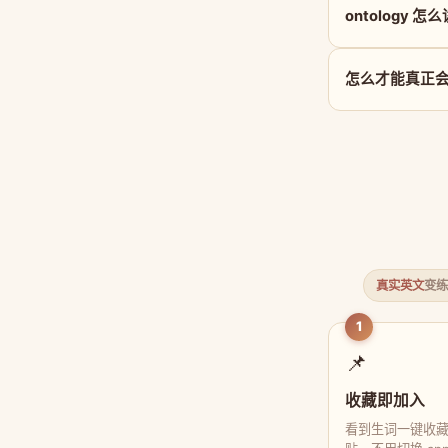
ontology 怎
怎么才能真正会用 
真实英文
变练
1
📌
收藏即加入
看到生词一键收