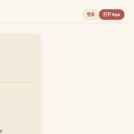
登录
打开 App
e