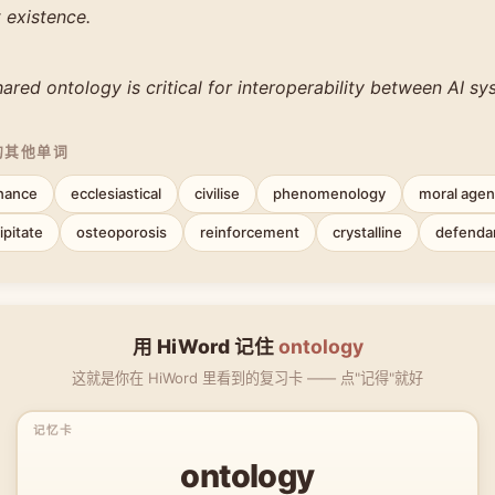
 existence.
hared ontology is critical for interoperability between AI sy
的其他单词
onance
ecclesiastical
civilise
phenomenology
moral age
ipitate
osteoporosis
reinforcement
crystalline
defenda
用 HiWord 记住
ontology
这就是你在 HiWord 里看到的复习卡 —— 点"记得"就好
ontology