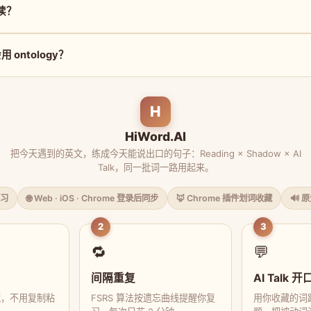
么读？
ontology？
H
HiWord.AI
把今天遇到的英文，练成今天能说出口的句子：Reading × Shadow × AI
Talk，同一批词一路用起来。
习
🌐 Web · iOS · Chrome 登录后同步
🦊 Chrome 插件划词收藏
🔊 
2
3
🔁
💬
间隔重复
AI Talk 开
藏，不用复制粘
FSRS 算法按遗忘曲线提醒你复
用你收藏的词跟