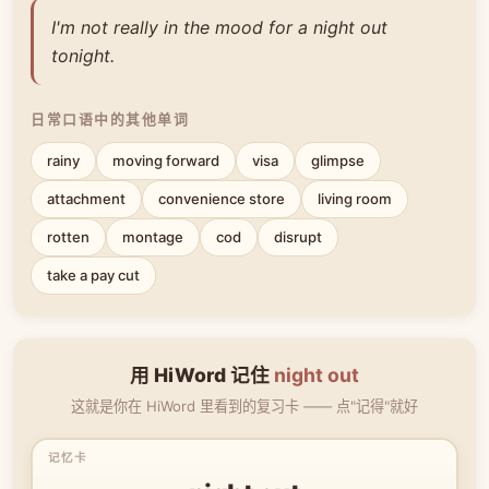
I'm not really in the mood for a night out
tonight.
日常口语中的其他单词
rainy
moving forward
visa
glimpse
attachment
convenience store
living room
rotten
montage
cod
disrupt
take a pay cut
用 HiWord 记住
night out
这就是你在 HiWord 里看到的复习卡 —— 点"记得"就好