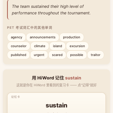
The team sustained their high level of
performance throughout the tournament.
PET 考试词汇中的其他单词
agency
announcements
production
counselor
climate
island
excursion
published
urgent
scared
possible
traitor
用 HiWord 记住
sustain
这就是你在 HiWord 里看到的复习卡 —— 点"记得"就好
sustain