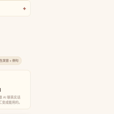
原生发音 + 例句
口
 AI 聊真实话
汇变成能用的。