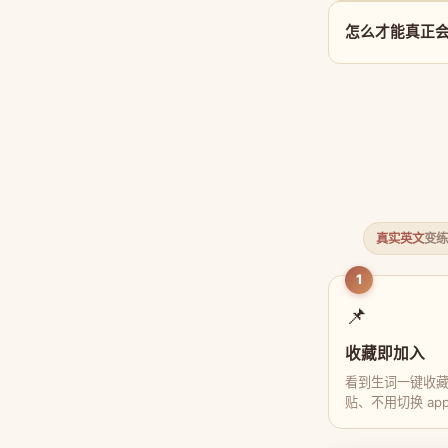
怎么才能真正会用 
真实英文
变练
1
📌
收藏即加入
看到生词一键收
贴、不用切换 ap