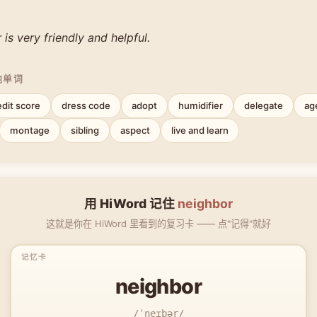
is very friendly and helpful.
他单词
edit score
dress code
adopt
humidifier
delegate
ag
montage
sibling
aspect
live and learn
用 HiWord 记住
neighbor
这就是你在 HiWord 里看到的复习卡 —— 点"记得"就好
neighbor
/ˈneɪbər/