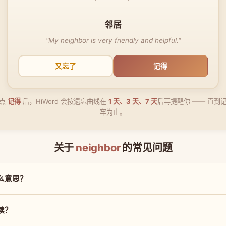
邻居
"My neighbor is very friendly and helpful."
又忘了
记得
点
记得
后，HiWord 会按遗忘曲线在
1 天、3 天、7 天
后再提醒你 —— 直到
牢为止。
关于
neighbor
的常见问题
是什么意思？
么读？