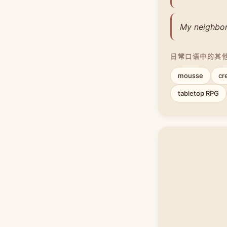
My neighbor 
日常口语中的其
mousse
cr
tabletop RPG