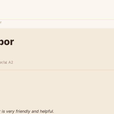
r
bor
ər/
📊 A2
is very friendly and helpful.