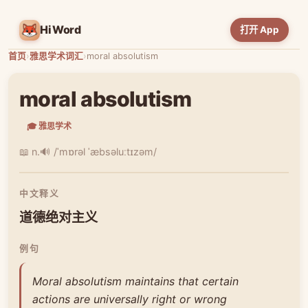
HiWord
打开 App
首页
›
雅思学术词汇
›
moral absolutism
moral absolutism
🎓 雅思学术
📖 n.
🔊 /ˈmɒrəl ˈæbsəluːtɪzəm/
中文释义
道德绝对主义
例句
Moral absolutism maintains that certain
actions are universally right or wrong