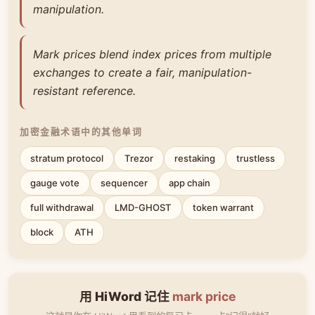
manipulation.
Mark prices blend index prices from multiple
exchanges to create a fair, manipulation-
resistant reference.
加密金融术语中的其他单词
stratum protocol
Trezor
restaking
trustless
gauge vote
sequencer
app chain
full withdrawal
LMD-GHOST
token warrant
block
ATH
用 HiWord 记住
mark price