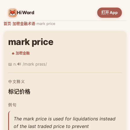
HiWord
打开 App
首页
›
加密金融术语
›
mark price
mark price
🔥 加密金融
📖 n.
🔊 /mɑrk praɪs/
中文释义
标记价格
例句
The mark price is used for liquidations instead
of the last traded price to prevent