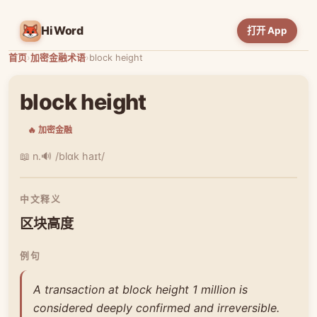
HiWord
打开 App
首页
›
加密金融术语
›
block height
block height
🔥 加密金融
📖 n.
🔊 /blɑk haɪt/
中文释义
区块高度
例句
A transaction at block height 1 million is
considered deeply confirmed and irreversible.