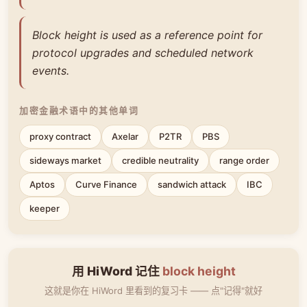
Block height is used as a reference point for
protocol upgrades and scheduled network
events.
加密金融术语中的其他单词
proxy contract
Axelar
P2TR
PBS
sideways market
credible neutrality
range order
Aptos
Curve Finance
sandwich attack
IBC
keeper
用 HiWord 记住
block height
这就是你在 HiWord 里看到的复习卡 —— 点"记得"就好