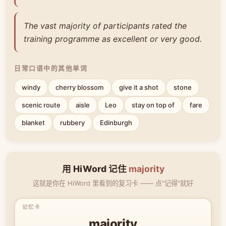
The vast majority of participants rated the
training programme as excellent or very good.
日常口语中的其他单词
windy
cherry blossom
give it a shot
stone
scenic route
aisle
Leo
stay on top of
fare
blanket
rubbery
Edinburgh
用 HiWord 记住
majority
这就是你在 HiWord 里看到的复习卡 —— 点"记得"就好
majority