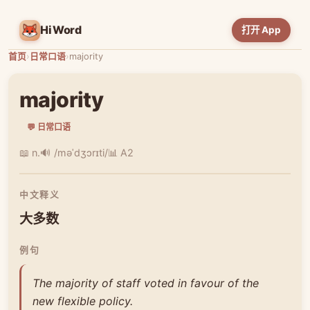
HiWord
打开 App
首页
›
日常口语
›
majority
majority
💬 日常口语
📖 n.
🔊 /məˈdʒɔrɪti/
📊 A2
中文释义
大多数
例句
The majority of staff voted in favour of the
new flexible policy.