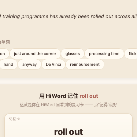
 training programme has already been rolled out across all
他单词
ion
just around the corner
glasses
processing time
flick
hand
anyway
Da Vinci
reimbursement
用 HiWord 记住
roll out
这就是你在 HiWord 里看到的复习卡 —— 点"记得"就好
roll out