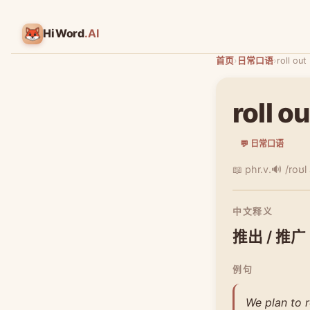
HiWord
.AI
首页
›
日常口语
›
roll out
roll ou
💬 日常口语
📖 phr.v.
🔊 /roʊl
中文释义
推出 / 推广
例句
We plan to r