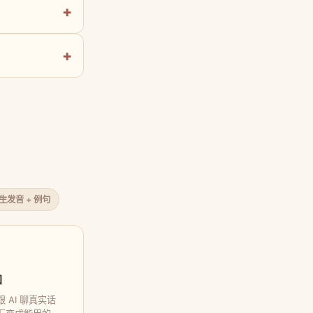
原生发音 + 例句
口
 AI 聊真实话