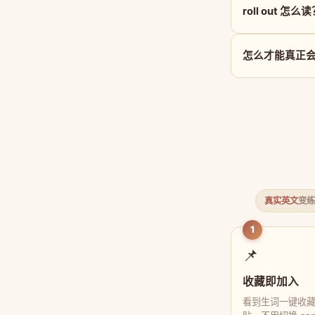
roll out 怎么
怎么才能真正会用 
真实英文
变练
1
📌
收藏即加入
看到生词一键收