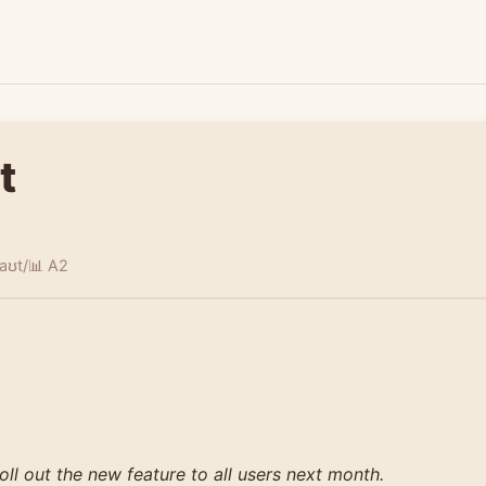
t
 aʊt/
📊 A2
oll out the new feature to all users next month.