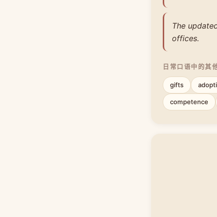
The updated
offices.
日常口语中的其
gifts
adopt
competence