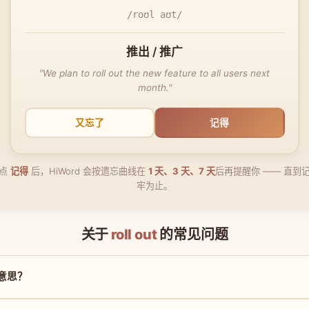
/roʊl aʊt/
推出 / 推广
"We plan to roll out the new feature to all users next
month."
又忘了
记得
点
记得
后，HiWord 会按遗忘曲线在
1 天、3 天、7 天
后再提醒你 —— 直到
牢为止。
关于
roll out
的常见问题
什么意思？