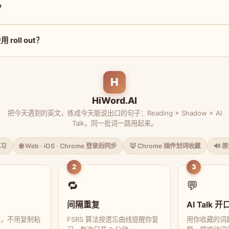
读？
roll out？
H
HiWord.AI
把今天遇到的英文，练成今天能说出口的句子：Reading × Shadow × AI
Talk，同一批词一路用起来。
习
🌐 Web · iOS · Chrome 登录后同步
🦊 Chrome 插件划词收藏
🔊 
2
3
🔁
💬
间隔重复
AI Talk 开
藏，不用复制粘
FSRS 算法按遗忘曲线提醒你复
用你收藏的词跟