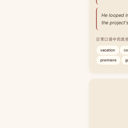
He looped in
the project'
日常口语中的其
vacation
co
premiere
g