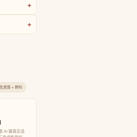
原生发音 + 例句
口
 AI 聊真实话