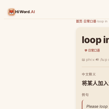
HiWord
.AI
首页
›
日常口语
›
loop in
loop i
💬 日常口语
📖 phr.v.
🔊 /luːp 
中文释义
将某人加入
例句
Please loop 