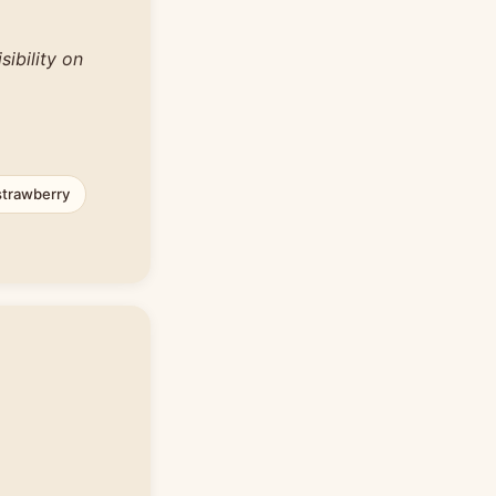
ibility on
strawberry