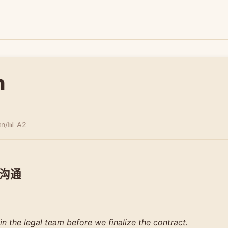
n
ɪn/
📊 A2
沟通
in the legal team before we finalize the contract.