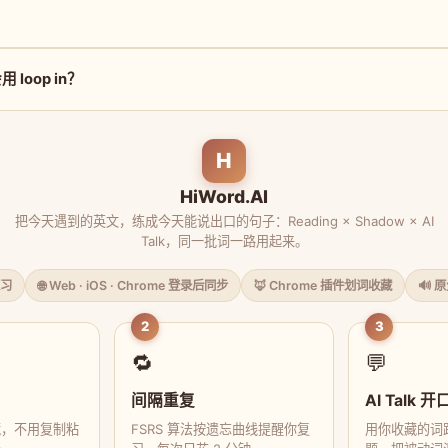
？
loop in？
H
HiWord.AI
把今天遇到的英文，练成今天能说出口的句子：Reading × Shadow × AI
Talk，同一批词一路用起来。
习
🌐 Web · iOS · Chrome 登录后同步
🦊 Chrome 插件划词收藏
🔊 
2
3
🔁
💬
间隔重复
AI Talk 开
藏，不用复制粘
FSRS 算法按遗忘曲线提醒你复
用你收藏的词跟