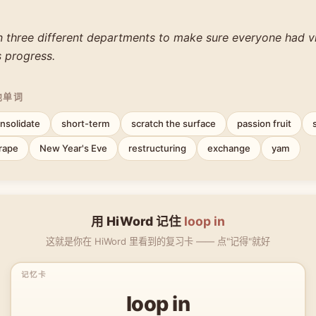
 three different departments to make sure everyone had vis
s progress.
他单词
nsolidate
short-term
scratch the surface
passion fruit
rape
New Year's Eve
restructuring
exchange
yam
用 HiWord 记住
loop in
这就是你在 HiWord 里看到的复习卡 —— 点"记得"就好
loop in