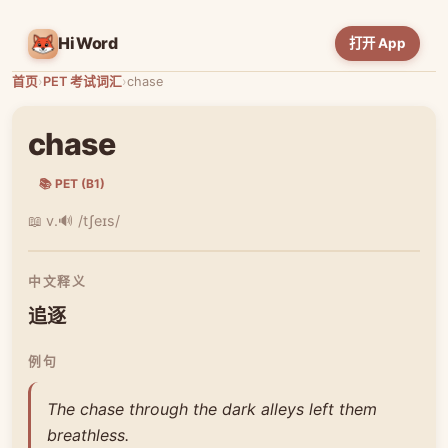
HiWord
打开 App
首页
›
PET 考试词汇
›
chase
chase
📚 PET (B1)
📖 v.
🔊 /tʃeɪs/
中文释义
追逐
例句
The chase through the dark alleys left them
breathless.