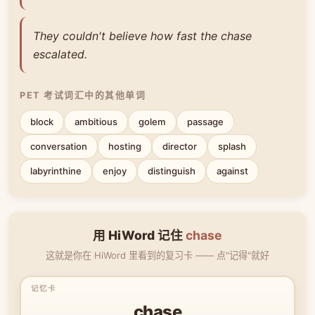
They couldn't believe how fast the chase
escalated.
PET 考试词汇中的其他单词
block
ambitious
golem
passage
conversation
hosting
director
splash
labyrinthine
enjoy
distinguish
against
用 HiWord 记住
chase
这就是你在 HiWord 里看到的复习卡 —— 点"记得"就好
chase