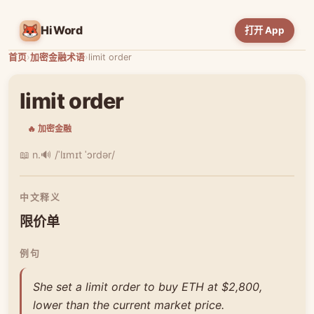
HiWord
打开 App
首页
›
加密金融术语
›
limit order
limit order
🔥 加密金融
📖 n.
🔊 /ˈlɪmɪt ˈɔrdər/
中文释义
限价单
例句
She set a limit order to buy ETH at $2,800,
lower than the current market price.