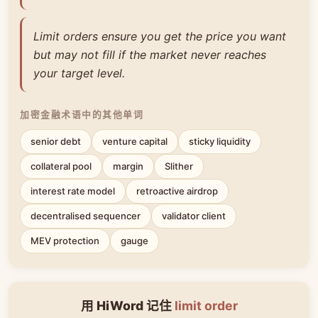
Limit orders ensure you get the price you want
but may not fill if the market never reaches
your target level.
加密金融术语中的其他单词
senior debt
venture capital
sticky liquidity
collateral pool
margin
Slither
interest rate model
retroactive airdrop
decentralised sequencer
validator client
MEV protection
gauge
用 HiWord 记住
limit order