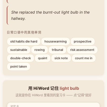
She replaced the burnt-out light bulb in the
hallway.
日常口语中的其他单词
old habits die hard
housewarming
prospective
sustainable
rowing
tribunal
risk assessment
double-check
quaint
sick note
count me in
point taken
用 HiWord 记住
light bulb
这就是你在 HiWord 里看到的复习卡 —— 点"记得"就好