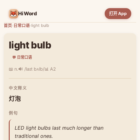
HiWord
打开 App
首页
›
日常口语
›
light bulb
light bulb
💬 日常口语
📖 n.
🔊 /laɪt bʌlb/
📊 A2
中文释义
灯泡
例句
LED light bulbs last much longer than
traditional ones.