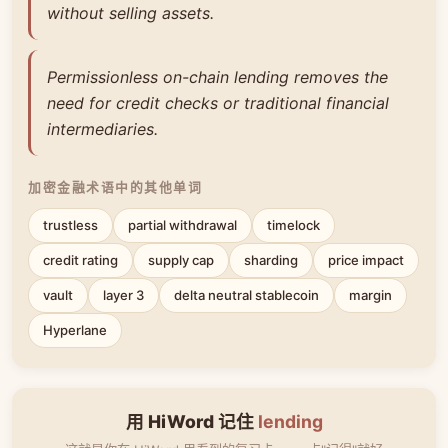
without selling assets.
Permissionless on-chain lending removes the
need for credit checks or traditional financial
intermediaries.
加密金融术语中的其他单词
trustless
partial withdrawal
timelock
credit rating
supply cap
sharding
price impact
vault
layer 3
delta neutral stablecoin
margin
Hyperlane
用 HiWord 记住
lending