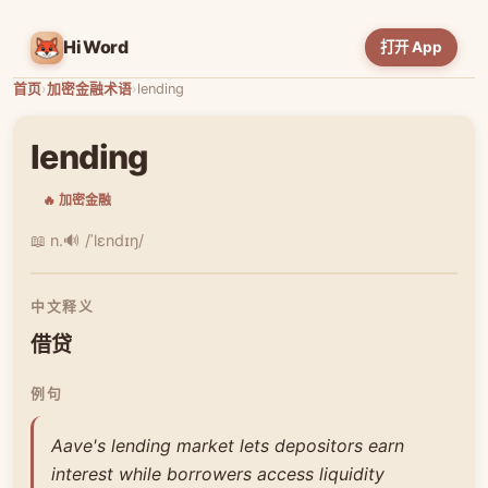
HiWord
打开 App
首页
›
加密金融术语
›
lending
lending
🔥 加密金融
📖 n.
🔊 /ˈlɛndɪŋ/
中文释义
借贷
例句
Aave's lending market lets depositors earn
interest while borrowers access liquidity