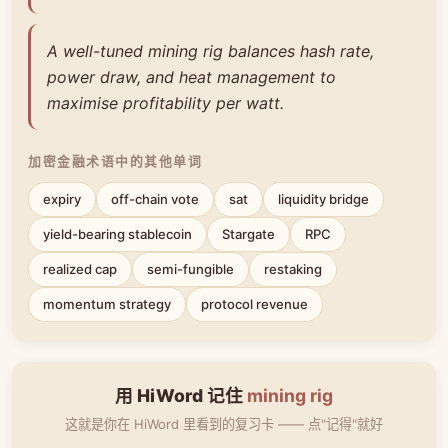
A well-tuned mining rig balances hash rate,
power draw, and heat management to
maximise profitability per watt.
加密金融术语中的其他单词
expiry
off-chain vote
sat
liquidity bridge
yield-bearing stablecoin
Stargate
RPC
realized cap
semi-fungible
restaking
momentum strategy
protocol revenue
用 HiWord 记住
mining rig
这就是你在 HiWord 里看到的复习卡 —— 点"记得"就好