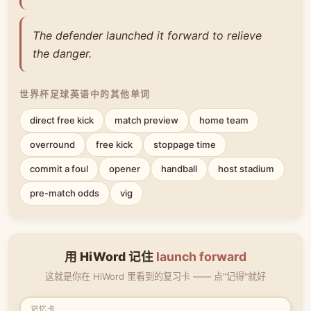
The defender launched it forward to relieve
the danger.
世界杯足球英语中的其他单词
direct free kick
match preview
home team
overround
free kick
stoppage time
commit a foul
opener
handball
host stadium
pre-match odds
vig
用 HiWord 记住
launch forward
这就是你在 HiWord 里看到的复习卡 —— 点"记得"就好