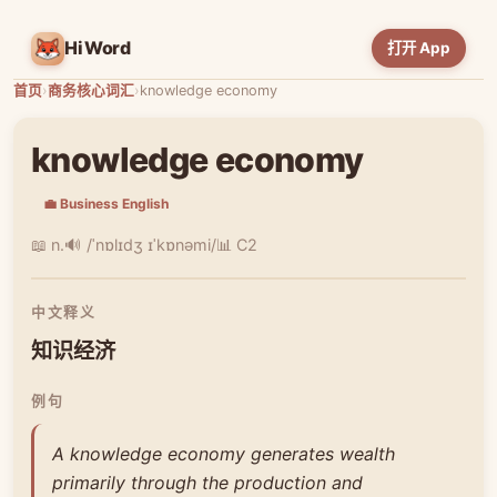
HiWord
打开 App
首页
›
商务核心词汇
›
knowledge economy
knowledge economy
💼 Business English
📖 n.
🔊 /ˈnɒlɪdʒ ɪˈkɒnəmi/
📊 C2
中文释义
知识经济
例句
A knowledge economy generates wealth
primarily through the production and