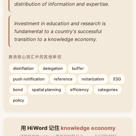
distribution of information and expertise.
Investment in education and research is
fundamental to a country's successful
transition to a knowledge economy.
商务核心词汇中的其他单词
disinflation
delegation
buffer
push notification
reference
notarization
ESG
bond
spatial planning
efficiency
categories
policy
用 HiWord 记住
knowledge economy