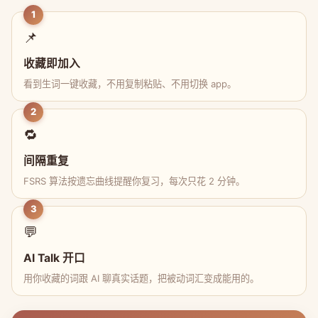
1
📌
收藏即加入
看到生词一键收藏，不用复制粘贴、不用切换 app。
2
🔁
间隔重复
FSRS 算法按遗忘曲线提醒你复习，每次只花 2 分钟。
3
💬
AI Talk 开口
用你收藏的词跟 AI 聊真实话题，把被动词汇变成能用的。