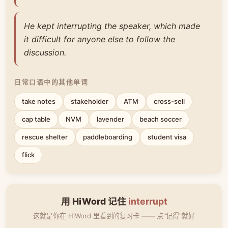
He kept interrupting the speaker, which made
it difficult for anyone else to follow the
discussion.
日常口语中的其他单词
take notes
stakeholder
ATM
cross-sell
cap table
NVM
lavender
beach soccer
rescue shelter
paddleboarding
student visa
flick
用 HiWord 记住
interrupt
这就是你在 HiWord 里看到的复习卡 —— 点"记得"就好