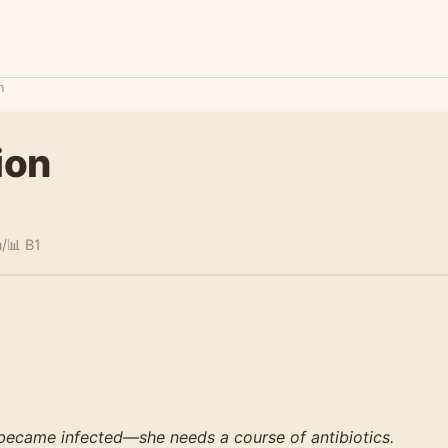
n
ion
n/
📊 B1
ecame infected—she needs a course of antibiotics.