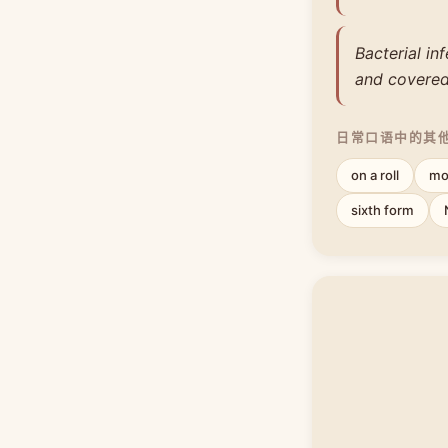
Bacterial in
and covered 
日常口语中的其
on a roll
mo
sixth form