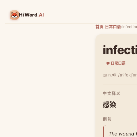
HiWord
.AI
首页
›
日常口语
›
infectio
infect
💬 日常口语
📖 n.
🔊 /ɪnˈfɛkʃə
中文释义
感染
例句
The wound b