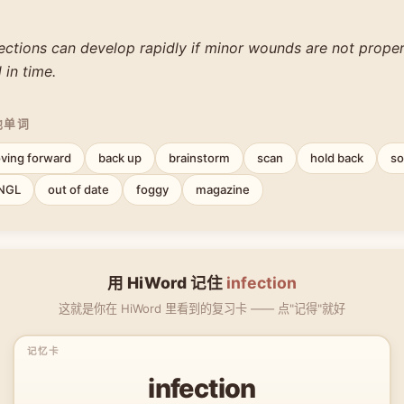
fections can develop rapidly if minor wounds are not prope
in time.
他单词
ving forward
back up
brainstorm
scan
hold back
so
NGL
out of date
foggy
magazine
用 HiWord 记住
infection
这就是你在 HiWord 里看到的复习卡 —— 点"记得"就好
infection