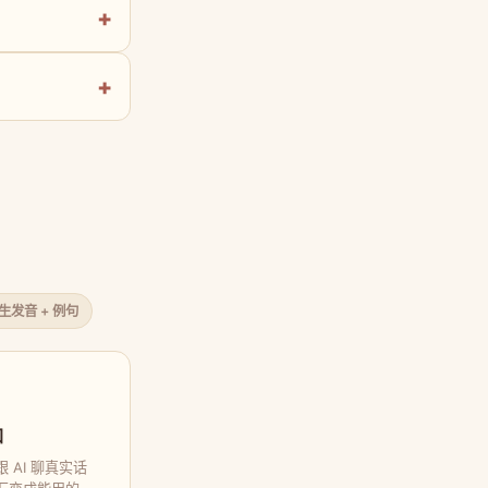
原生发音 + 例句
口
 AI 聊真实话