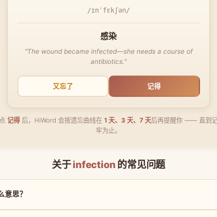
/ɪnˈfɛkʃən/
感染
"The wound became infected—she needs a course of
antibiotics."
又忘了
记得
点
记得
后，HiWord 会按遗忘曲线在
1 天、3 天、7 天
后再提醒你 —— 直到
牢为止。
关于
infection
的常见问题
是什么意思？