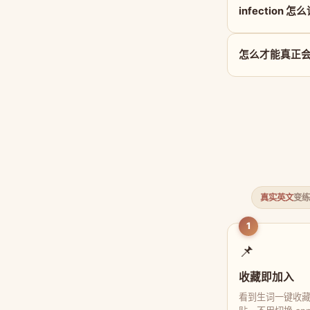
infection 怎
怎么才能真正会用 
真实英文
变练
1
📌
收藏即加入
看到生词一键收