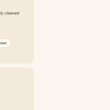
rly cleaned
cket