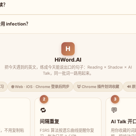
么读？
infection？
H
HiWord.AI
把今天遇到的英文，练成今天能说出口的句子：Reading × Shadow × AI
Talk，同一批词一路用起来。
习
🌐 Web · iOS · Chrome 登录后同步
🦊 Chrome 插件划词收藏
🔊 
2
3
🔁
💬
间隔重复
AI Talk 开
藏，不用复制粘
FSRS 算法按遗忘曲线提醒你复
用你收藏的词跟