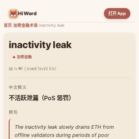
HiWord
打开 App
首页
›
加密金融术语
›
inactivity leak
inactivity leak
🔥 加密金融
📖 n.
🔊 /ˌɪnækˈtɪvɪti liːk/
中文释义
不活跃泄漏（PoS 惩罚）
例句
The inactivity leak slowly drains ETH from
offline validators during periods of poor