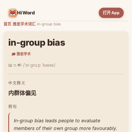
HiWord
打开 App
首页
›
雅思学术词汇
›
in-group bias
in-group bias
🎓 雅思学术
📖 n.
🔊 /ˈɪn ɡruːp ˈbaɪəs/
中文释义
内群体偏见
例句
In-group bias leads people to evaluate
members of their own group more favourably.