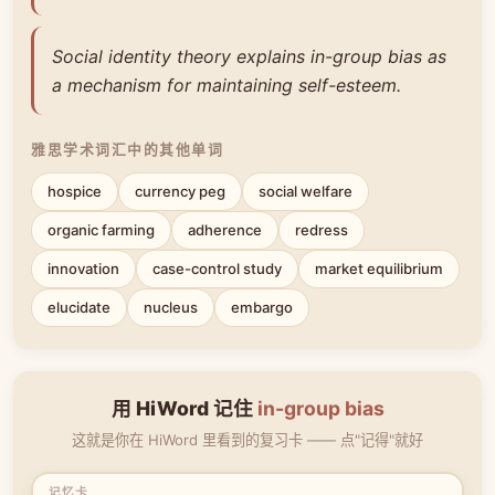
Social identity theory explains in-group bias as
a mechanism for maintaining self-esteem.
雅思学术词汇中的其他单词
hospice
currency peg
social welfare
organic farming
adherence
redress
innovation
case-control study
market equilibrium
elucidate
nucleus
embargo
用 HiWord 记住
in-group bias
这就是你在 HiWord 里看到的复习卡 —— 点"记得"就好