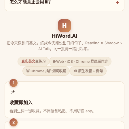
怎么才能真正会用 ill？
H
HiWord.AI
把今天遇到的英文，练成今天能说出口的句子：Reading × Shadow ×
AI Talk，同一批词一路用起来。
真实英文
变练习
🌐 Web · iOS · Chrome 登录后同步
🦊 Chrome 插件划词收藏
🔊 原生发音 + 例句
1
📌
收藏即加入
看到生词一键收藏，不用复制粘贴、不用切换 app。
2