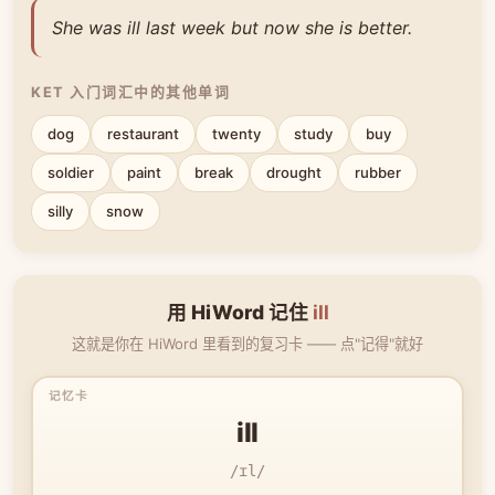
She was ill last week but now she is better.
KET 入门词汇中的其他单词
dog
restaurant
twenty
study
buy
soldier
paint
break
drought
rubber
silly
snow
用 HiWord 记住
ill
这就是你在 HiWord 里看到的复习卡 —— 点"记得"就好
ill
/ɪl/