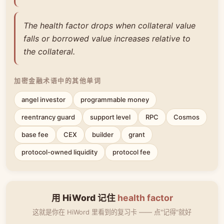
The health factor drops when collateral value
falls or borrowed value increases relative to
the collateral.
加密金融术语中的其他单词
angel investor
programmable money
reentrancy guard
support level
RPC
Cosmos
base fee
CEX
builder
grant
protocol-owned liquidity
protocol fee
用 HiWord 记住
health factor
这就是你在 HiWord 里看到的复习卡 —— 点"记得"就好