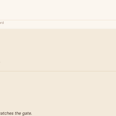
ard
/
atches the gate.