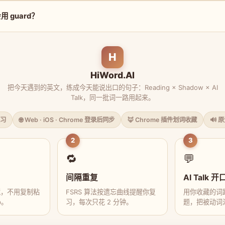
 guard？
H
HiWord.AI
把今天遇到的英文，练成今天能说出口的句子：Reading × Shadow × AI
Talk，同一批词一路用起来。
习
🌐 Web · iOS · Chrome 登录后同步
🦊 Chrome 插件划词收藏
🔊 
2
3
🔁
💬
间隔重复
AI Talk 开
藏，不用复制粘
FSRS 算法按遗忘曲线提醒你复
用你收藏的词跟
p。
习，每次只花 2 分钟。
题，把被动词