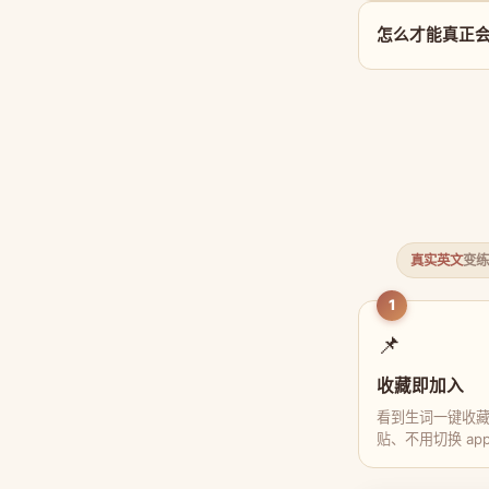
怎么才能真正会用
真实英文
变练
1
📌
收藏即加入
看到生词一键收
贴、不用切换 ap