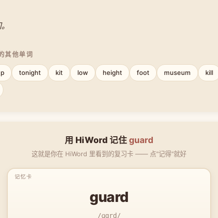
门。
中的其他单词
mp
tonight
kit
low
height
foot
museum
kill
用 HiWord 记住
guard
这就是你在 HiWord 里看到的复习卡 —— 点"记得"就好
guard
/ɡɑrd/