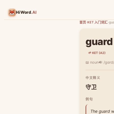
HiWord
.AI
首页
›
KET 入门词汇
›
gu
guard
🌱 KET (A2)
📖 noun
🔊 /ɡɑrd
中文释义
守卫
例句
The guard w