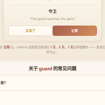
守卫
"The guard watches the gate."
又忘了
记得
点
记得
后，HiWord 会按遗忘曲线在
1 天、3 天、7 天
后再提醒你 —— 直到
牢为止。
关于
guard
的常见问题
意思？
？