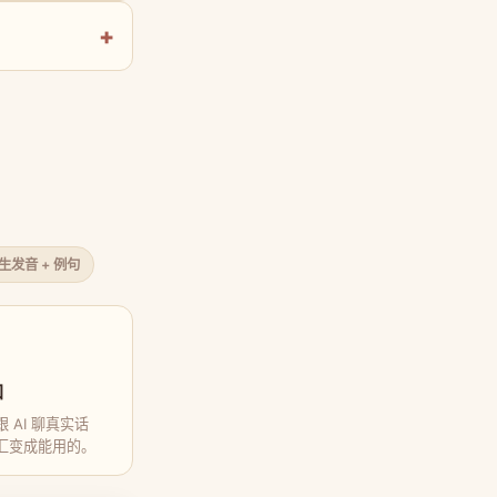
原生发音 + 例句
口
 AI 聊真实话
汇变成能用的。