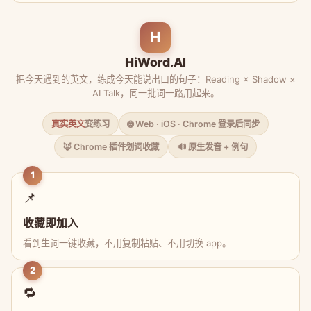
H
HiWord.AI
把今天遇到的英文，练成今天能说出口的句子：Reading × Shadow ×
AI Talk，同一批词一路用起来。
真实英文
变练习
🌐 Web · iOS · Chrome 登录后同步
🦊 Chrome 插件划词收藏
🔊 原生发音 + 例句
1
📌
收藏即加入
看到生词一键收藏，不用复制粘贴、不用切换 app。
2
🔁