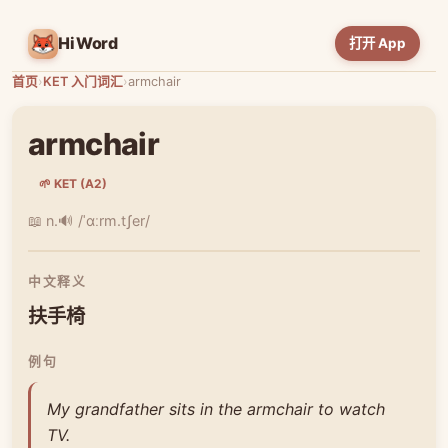
HiWord
打开 App
首页
›
KET 入门词汇
›
armchair
armchair
🌱 KET (A2)
📖 n.
🔊 /ˈɑːrm.tʃer/
中文释义
扶手椅
例句
My grandfather sits in the armchair to watch
TV.