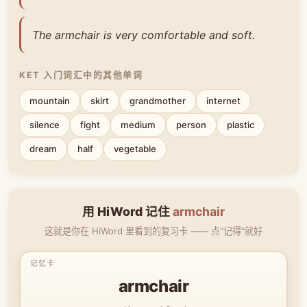
The armchair is very comfortable and soft.
KET 入门词汇中的其他单词
mountain
skirt
grandmother
internet
silence
fight
medium
person
plastic
dream
half
vegetable
用 HiWord 记住
armchair
这就是你在 HiWord 里看到的复习卡 —— 点"记得"就好
armchair