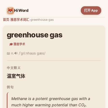
HiWord
打开 App
首页
›
雅思学术词汇
›
greenhouse gas
greenhouse gas
🎓 雅思学术
📖 n.
🔊 /ˈɡriːnhaʊs ɡæs/
中文释义
温室气体
例句
Methane is a potent greenhouse gas with a
much higher warming potential than CO₂.