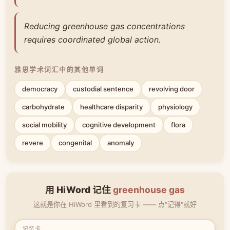
Reducing greenhouse gas concentrations
requires coordinated global action.
雅思学术词汇中的其他单词
democracy
custodial sentence
revolving door
carbohydrate
healthcare disparity
physiology
social mobility
cognitive development
flora
revere
congenital
anomaly
用 HiWord 记住
greenhouse gas
这就是你在 HiWord 里看到的复习卡 —— 点"记得"就好