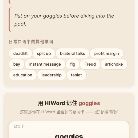
Put on your goggles before diving into the
pool.
日常口语中的其他单词
deadlift
split up
bilateral talks
profit margin
bay
instant message
fig
Freud
artichoke
education
leadership
tablet
用 HiWord 记住
goggles
这就是你在 HiWord 里看到的复习卡 —— 点"记得"就好
goggles