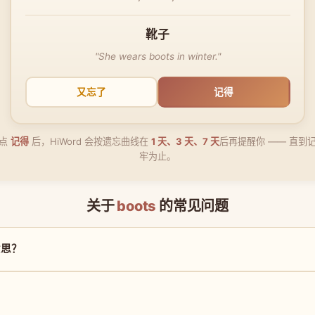
靴子
"She wears boots in winter."
又忘了
记得
点
记得
后，HiWord 会按遗忘曲线在
1 天、3 天、7 天
后再提醒你 —— 直到
牢为止。
关于
boots
的常见问题
意思？
？