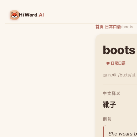
HiWord
.AI
首页
›
日常口语
›
boots
boots
💬 日常口语
📖 n.
🔊 /buːts/
📊
中文释义
靴子
例句
She wears bo