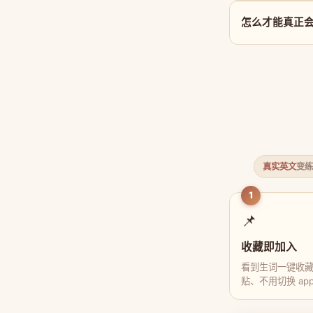
怎么才能真正会用
真实英文
变练
1
📌
收藏即加入
看到生词一键收
贴、不用切换 ap