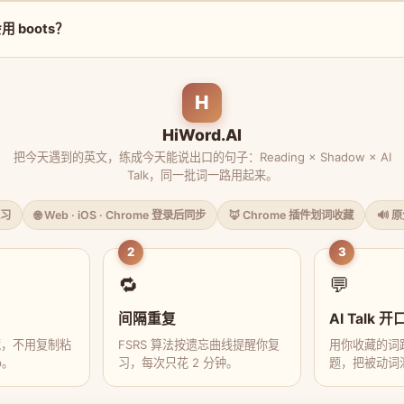
 boots？
H
HiWord.AI
把今天遇到的英文，练成今天能说出口的句子：Reading × Shadow × AI
Talk，同一批词一路用起来。
习
🌐 Web · iOS · Chrome 登录后同步
🦊 Chrome 插件划词收藏
🔊 
2
3
🔁
💬
间隔重复
AI Talk 开
藏，不用复制粘
FSRS 算法按遗忘曲线提醒你复
用你收藏的词跟
p。
习，每次只花 2 分钟。
题，把被动词