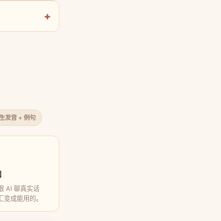
原生发音 + 例句
口
 AI 聊真实话
汇变成能用的。