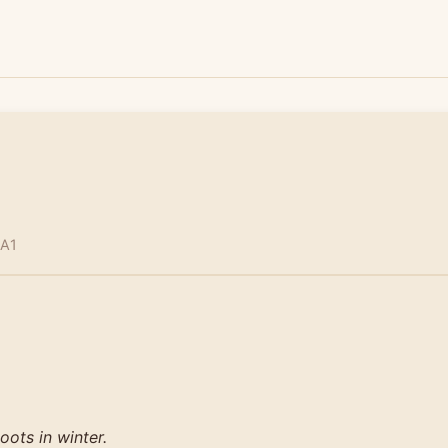
 A1
ots in winter.