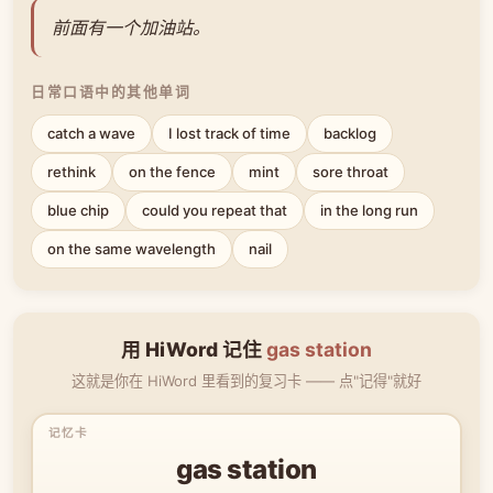
前面有一个加油站。
日常口语中的其他单词
catch a wave
I lost track of time
backlog
rethink
on the fence
mint
sore throat
blue chip
could you repeat that
in the long run
on the same wavelength
nail
用 HiWord 记住
gas station
这就是你在 HiWord 里看到的复习卡 —— 点"记得"就好
gas station